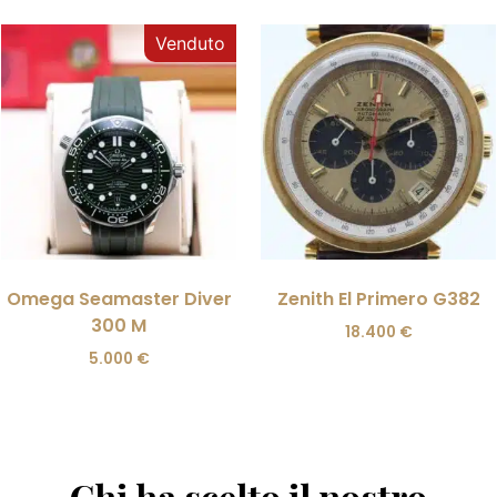
Omega Seamaster Diver
Zenith El Primero G382
300 M
18.400
€
5.000
€
Chi ha scelto il nostro