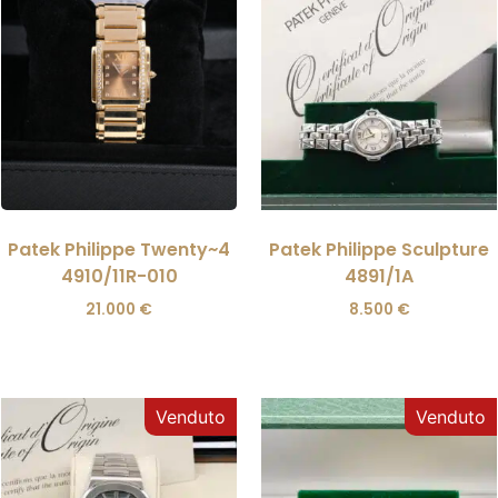
Patek Philippe Twenty~4
Patek Philippe Sculpture
4910/11R-010
4891/1A
21.000
€
8.500
€