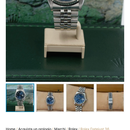
Home
/
Acquista un orologio
/
Marchi
/
Rolex
/ Rolex Datejust 36